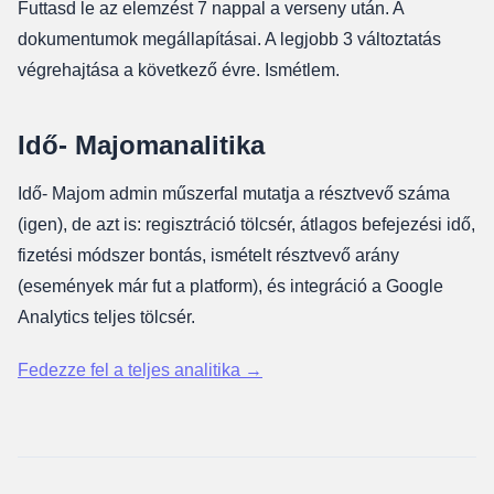
Futtasd le az elemzést 7 nappal a verseny után. A
dokumentumok megállapításai. A legjobb 3 változtatás
végrehajtása a következő évre. Ismétlem.
Idő- Majomanalitika
Idő- Majom admin műszerfal mutatja a résztvevő száma
(igen), de azt is: regisztráció tölcsér, átlagos befejezési idő,
fizetési módszer bontás, ismételt résztvevő arány
(események már fut a platform), és integráció a Google
Analytics teljes tölcsér.
Fedezze fel a teljes analitika →