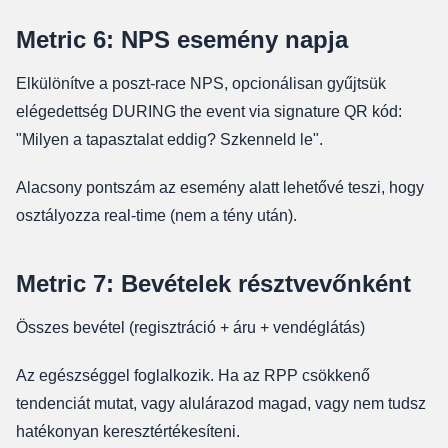
Metric 6: NPS esemény napja
Elkülönítve a poszt-race NPS, opcionálisan gyűjtsük
elégedettség DURING the event via signature QR kód:
"Milyen a tapasztalat eddig? Szkenneld le".
Alacsony pontszám az esemény alatt lehetővé teszi, hogy
osztályozza real-time (nem a tény után).
Metric 7: Bevételek résztvevőnként
Összes bevétel (regisztráció + áru + vendéglátás)
Az egészséggel foglalkozik. Ha az RPP csökkenő
tendenciát mutat, vagy alulárazod magad, vagy nem tudsz
hatékonyan keresztértékesíteni.