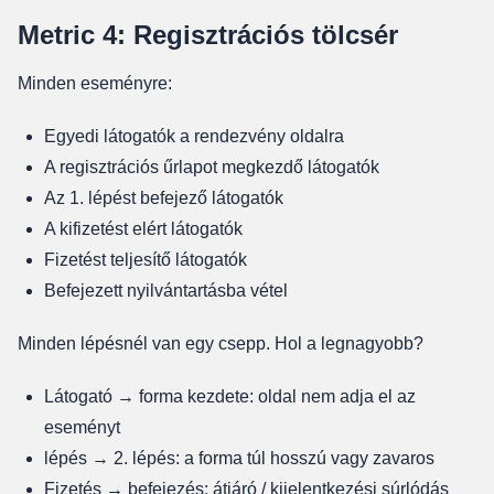
Metric 4: Regisztrációs tölcsér
Minden eseményre:
Egyedi látogatók a rendezvény oldalra
A regisztrációs űrlapot megkezdő látogatók
Az 1. lépést befejező látogatók
A kifizetést elért látogatók
Fizetést teljesítő látogatók
Befejezett nyilvántartásba vétel
Minden lépésnél van egy csepp. Hol a legnagyobb?
Látogató → forma kezdete: oldal nem adja el az
eseményt
lépés → 2. lépés: a forma túl hosszú vagy zavaros
Fizetés → befejezés: átjáró / kijelentkezési súrlódás