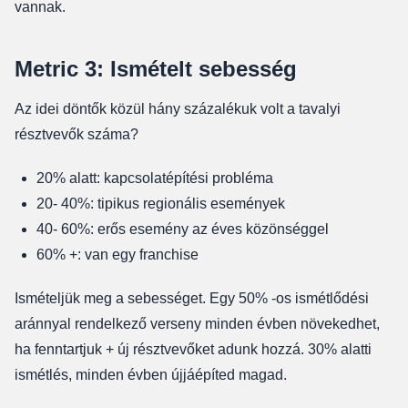
vannak.
Metric 3: Ismételt sebesség
Az idei döntők közül hány százalékuk volt a tavalyi
résztvevők száma?
20% alatt: kapcsolatépítési probléma
20- 40%: tipikus regionális események
40- 60%: erős esemény az éves közönséggel
60% +: van egy franchise
Ismételjük meg a sebességet. Egy 50% -os ismétlődési
aránnyal rendelkező verseny minden évben növekedhet,
ha fenntartjuk + új résztvevőket adunk hozzá. 30% alatti
ismétlés, minden évben újjáépíted magad.