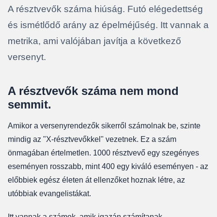
A résztvevők száma hiúság. Futó elégedettség
és ismétlődő arány az épelméjűség. Itt vannak a
metrika, ami valójában javítja a következő
versenyt.
A résztvevők száma nem mond
semmit.
Amikor a versenyrendezők sikerről számolnak be, szinte
mindig az "X-résztvevőkkel" vezetnek. Ez a szám
önmagában értelmetlen. 1000 résztvevő egy szegényes
eseményen rosszabb, mint 400 egy kiváló eseményen - az
előbbiek egész életen át ellenzőket hoznak létre, az
utóbbiak evangelistákat.
Itt vannak a számok, amik igazán számítanak.