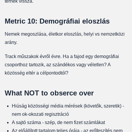
térnek vissza.
Metric 10: Demográfiai eloszlás
Nemek megoszlása, életkor eloszlás, helyi vs nemzetközi
arány.
Track műszakok évről évre. Ha a fajod egy demográfiai
csoporthoz tartozik, az szándékos vagy véletlen? A
közösség eltér a célpontodtól?
What NOT to obserce over
Hiúság közösségi média mérések (követők, szeretik) -
nem ok-okozati regisztráció
A sajtó száma - szép, de nem fizet számlákat
Az előállított tartalom teljes órája - az erőfeszítés nem