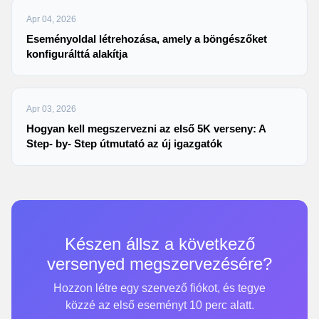
Apr 04, 2026
Eseményoldal létrehozása, amely a böngészőket
konfigurálttá alakítja
Apr 03, 2026
Hogyan kell megszervezni az első 5K verseny: A
Step- by- Step útmutató az új igazgatók
Készen állsz a következő
versenyed megszervezésére?
Hozzon létre egy szervező fiókot, és tegye
közzé az első eseményt 10 perc alatt.