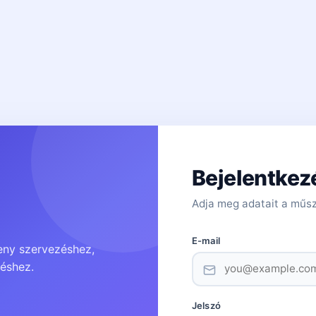
Bejelentkez
Adja meg adatait a műsz
E-mail
eny szervezéshez,
réshez.
Jelszó