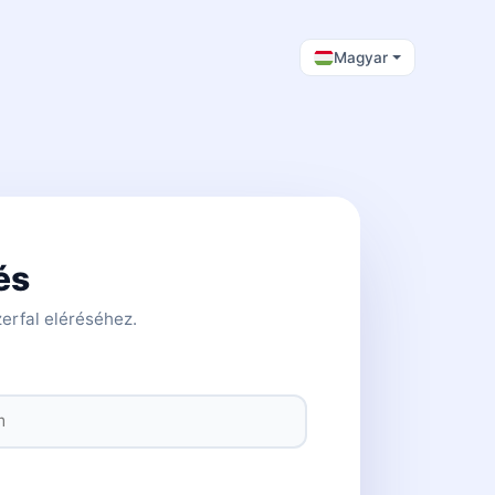
Magyar
és
erfal eléréséhez.