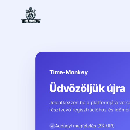
Time-Monkey
Üdvözöljük újra
Jelentkezzen be a platformjára vers
résztvevő regisztrációhoz és időmé
Adóügyi megfelelés (ZKI/JIR)