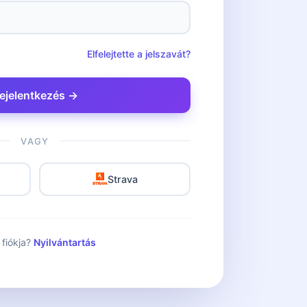
Elfelejtette a jelszavát?
ejelentkezés →
VAGY
Strava
 fiókja?
Nyilvántartás