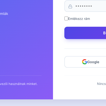
ámlák
Emlékezz rám
B
Google
Nincs
rvezői használnak minket.