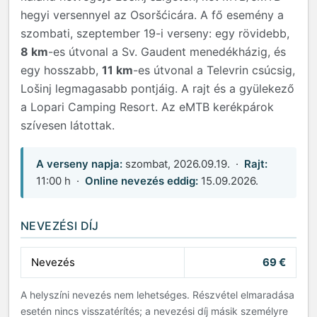
hegyi versennyel az Osoršćicára. A fő esemény a
szombati, szeptember 19-i verseny: egy rövidebb,
8 km
-es útvonal a Sv. Gaudent menedékházig, és
egy hosszabb,
11 km
-es útvonal a Televrin csúcsig,
Lošinj legmagasabb pontjáig. A rajt és a gyülekező
a Lopari Camping Resort. Az eMTB kerékpárok
szívesen látottak.
A verseny napja:
szombat, 2026.09.19. ·
Rajt:
11:00 h ·
Online nevezés eddig:
15.09.2026.
NEVEZÉSI DÍJ
Nevezés
69 €
A helyszíni nevezés nem lehetséges. Részvétel elmaradása
esetén nincs visszatérítés; a nevezési díj másik személyre