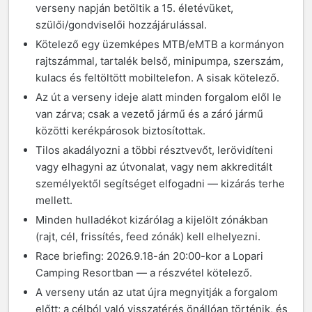
verseny napján betöltik a 15. életévüket,
szülői/gondviselői hozzájárulással.
Kötelező egy üzemképes MTB/eMTB a kormányon
rajtszámmal, tartalék belső, minipumpa, szerszám,
kulacs és feltöltött mobiltelefon. A sisak kötelező.
Az út a verseny ideje alatt minden forgalom elől le
van zárva; csak a vezető jármű és a záró jármű
közötti kerékpárosok biztosítottak.
Tilos akadályozni a többi résztvevőt, lerövidíteni
vagy elhagyni az útvonalat, vagy nem akkreditált
személyektől segítséget elfogadni — kizárás terhe
mellett.
Minden hulladékot kizárólag a kijelölt zónákban
(rajt, cél, frissítés, feed zónák) kell elhelyezni.
Race briefing: 2026.9.18-án 20:00-kor a Lopari
Camping Resortban — a részvétel kötelező.
A verseny után az utat újra megnyitják a forgalom
előtt; a célból való visszatérés önállóan történik, és