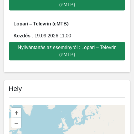
(eMTB)
Lopari – Televrin (eMTB)
Kezdés :
19.09.2026 11:00
Nyilvántartás az eseményről : Lopari – Televrin
(eMTB)
Hely
+
–