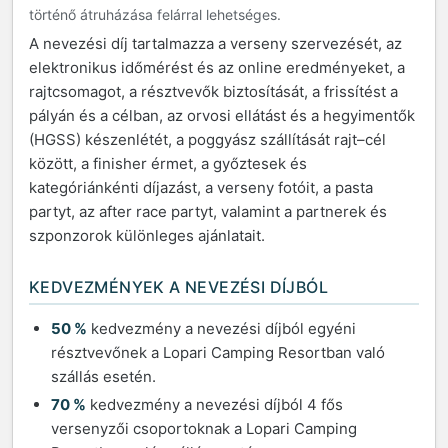
történő átruházása felárral lehetséges.
A nevezési díj tartalmazza a verseny szervezését, az
elektronikus időmérést és az online eredményeket, a
rajtcsomagot, a résztvevők biztosítását, a frissítést a
pályán és a célban, az orvosi ellátást és a hegyimentők
(HGSS) készenlétét, a poggyász szállítását rajt–cél
között, a finisher érmet, a győztesek és
kategóriánkénti díjazást, a verseny fotóit, a pasta
partyt, az after race partyt, valamint a partnerek és
szponzorok különleges ajánlatait.
KEDVEZMÉNYEK A NEVEZÉSI DÍJBÓL
50 %
kedvezmény a nevezési díjból egyéni
résztvevőnek a Lopari Camping Resortban való
szállás esetén.
70 %
kedvezmény a nevezési díjból 4 fős
versenyzői csoportoknak a Lopari Camping