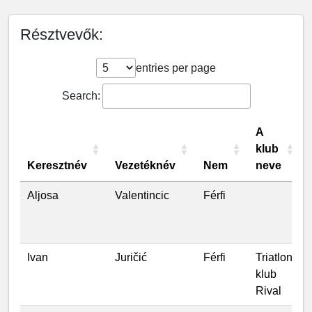
Résztvevők:
entries per page
Search:
A
klub
Keresztnév
Vezetéknév
Nem
neve
Aljosa
Valentincic
Férfi
Ivan
Juričić
Férfi
Triatlon
klub
Rival