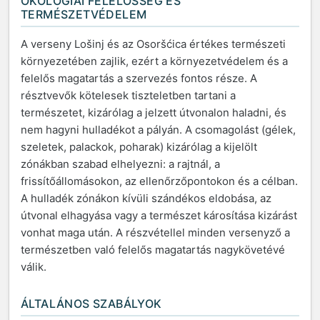
ÖKOLÓGIAI FELELŐSSÉG ÉS
TERMÉSZETVÉDELEM
A verseny Lošinj és az Osoršćica értékes természeti
környezetében zajlik, ezért a környezetvédelem és a
felelős magatartás a szervezés fontos része. A
résztvevők kötelesek tiszteletben tartani a
természetet, kizárólag a jelzett útvonalon haladni, és
nem hagyni hulladékot a pályán. A csomagolást (gélek,
szeletek, palackok, poharak) kizárólag a kijelölt
zónákban szabad elhelyezni: a rajtnál, a
frissítőállomásokon, az ellenőrzőpontokon és a célban.
A hulladék zónákon kívüli szándékos eldobása, az
útvonal elhagyása vagy a természet károsítása kizárást
vonhat maga után. A részvétellel minden versenyző a
természetben való felelős magatartás nagykövetévé
válik.
ÁLTALÁNOS SZABÁLYOK