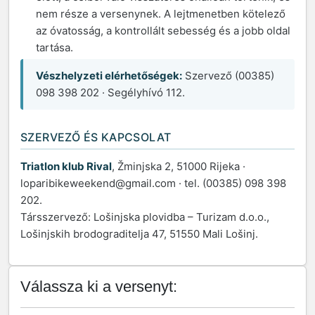
nem része a versenynek. A lejtmenetben kötelező
az óvatosság, a kontrollált sebesség és a jobb oldal
tartása.
Vészhelyzeti elérhetőségek:
Szervező (00385)
098 398 202 · Segélyhívó 112.
SZERVEZŐ ÉS KAPCSOLAT
Triatlon klub Rival
, Žminjska 2, 51000 Rijeka ·
loparibikeweekend@gmail.com · tel. (00385) 098 398
202.
Társszervező: Lošinjska plovidba – Turizam d.o.o.,
Lošinjskih brodograditelja 47, 51550 Mali Lošinj.
Válassza ki a versenyt: