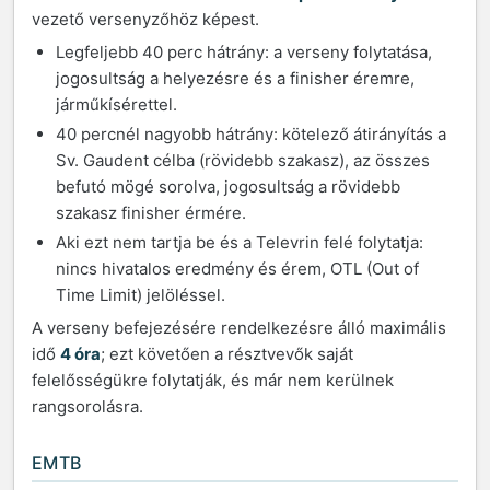
vezető versenyzőhöz képest.
Legfeljebb 40 perc hátrány: a verseny folytatása,
jogosultság a helyezésre és a finisher éremre,
járműkísérettel.
40 percnél nagyobb hátrány: kötelező átirányítás a
Sv. Gaudent célba (rövidebb szakasz), az összes
befutó mögé sorolva, jogosultság a rövidebb
szakasz finisher érmére.
Aki ezt nem tartja be és a Televrin felé folytatja:
nincs hivatalos eredmény és érem, OTL (Out of
Time Limit) jelöléssel.
A verseny befejezésére rendelkezésre álló maximális
idő
4 óra
; ezt követően a résztvevők saját
felelősségükre folytatják, és már nem kerülnek
rangsorolásra.
EMTB