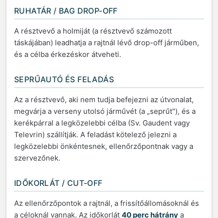
RUHATÁR / BAG DROP-OFF
A résztvevő a holmiját (a résztvevő számozott
táskájában) leadhatja a rajtnál lévő drop-off járműben,
és a célba érkezéskor átveheti.
SEPRŰAUTÓ ÉS FELADÁS
Az a résztvevő, aki nem tudja befejezni az útvonalat,
megvárja a verseny utolsó járművét (a „seprűt"), és a
kerékpárral a legközelebbi célba (Sv. Gaudent vagy
Televrin) szállítják. A feladást kötelező jelezni a
legközelebbi önkéntesnek, ellenőrzőpontnak vagy a
szervezőnek.
IDŐKORLÁT / CUT-OFF
Az ellenőrzőpontok a rajtnál, a frissítőállomásoknál és
a céloknál vannak. Az időkorlát
40 perc hátrány
a