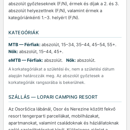
abszolút győzteseknek (F/N), érmek és díjak a 2. és 3.
abszolút helyezettnek (F/N), valamint érmek a
kategóriánkénti 1.–3. helyért (F/N).
KATEGÓRIÁK
MTB — Férfiak:
abszolút, 15–34, 35–44, 45–54, 55+.
Nők:
abszolút, 15–44, 45+.
eMTB — Férfiak:
abszolút.
Nők:
abszolút.
A korkategóriákat a születési év, nem a születési dátum
alapján határozzák meg. Az abszolút győztesek a
korkategóriák rangsorába is bekerülnek.
SZÁLLÁS — LOPARI CAMPING RESORT
Az Osoršćica lábánál, Osor és Nerezine között fekvő
resort tengerparti parcellákat, mobilházakat,
apartmanokat, valamint családoknak és háziállatoknak
szóló szolgáltatásokat kínál. Különleges ajánlat a