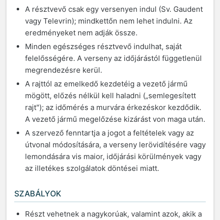
A résztvevő csak egy versenyen indul (Sv. Gaudent
vagy Televrin); mindkettőn nem lehet indulni. Az
eredményeket nem adják össze.
Minden egészséges résztvevő indulhat, saját
felelősségére. A verseny az időjárástól függetlenül
megrendezésre kerül.
A rajttól az emelkedő kezdetéig a vezető jármű
mögött, előzés nélkül kell haladni („semlegesített
rajt"); az időmérés a murvára érkezéskor kezdődik.
A vezető jármű megelőzése kizárást von maga után.
A szervező fenntartja a jogot a feltételek vagy az
útvonal módosítására, a verseny lerövidítésére vagy
lemondására vis maior, időjárási körülmények vagy
az illetékes szolgálatok döntései miatt.
SZABÁLYOK
Részt vehetnek a nagykorúak, valamint azok, akik a