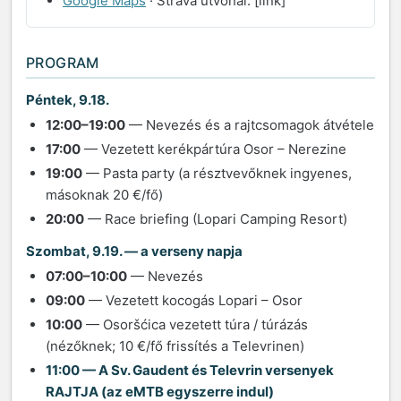
Google Maps
· Strava útvonal: [link]
PROGRAM
Péntek, 9.18.
12:00–19:00
— Nevezés és a rajtcsomagok átvétele
17:00
— Vezetett kerékpártúra Osor – Nerezine
19:00
— Pasta party (a résztvevőknek ingyenes,
másoknak 20 €/fő)
20:00
— Race briefing (Lopari Camping Resort)
Szombat, 9.19. — a verseny napja
07:00–10:00
— Nevezés
09:00
— Vezetett kocogás Lopari – Osor
10:00
— Osoršćica vezetett túra / túrázás
(nézőknek; 10 €/fő frissítés a Televrinen)
11:00 — A Sv. Gaudent és Televrin versenyek
RAJTJA (az eMTB egyszerre indul)