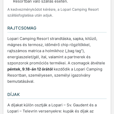
Resortban való szállás esetén.
A kedvezménykódot kérésre, a Lopari Camping Resort
szállásfoglalása után adjuk.
RAJTCSOMAG
Lopari Camping Resort strandtáska, sapka, kitűző,
mágnes és termosz, időmérő chip rögzítőkkel,
rajtszámos matrica a holmikhoz („bag tag"),
energiaszelet/gél, ital, valamint a partnerek és
szponzorok promóciós termékei. A csomagok átvétele
péntek, 9.18-án 12 órától
kezdődik a Lopari Camping
Resortban, személyesen, személyi igazolvány
bemutatásával.
DÍJAK
A díjakat külön osztják a Lopari – Sv. Gaudent és a
Lopari – Televrin versenyekre: kupák és díjak az