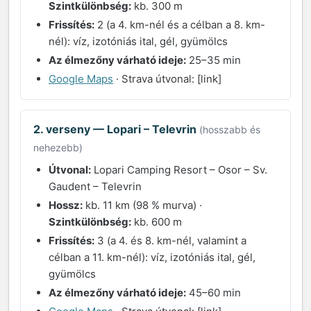
Szintkülönbség:
kb. 300 m
Frissítés:
2 (a 4. km-nél és a célban a 8. km-
nél): víz, izotóniás ital, gél, gyümölcs
Az élmezőny várható ideje:
25–35 min
Google Maps
· Strava útvonal: [link]
2. verseny — Lopari – Televrin
(hosszabb és
nehezebb)
Útvonal:
Lopari Camping Resort – Osor – Sv.
Gaudent – Televrin
Hossz:
kb. 11 km (98 % murva) ·
Szintkülönbség:
kb. 600 m
Frissítés:
3 (a 4. és 8. km-nél, valamint a
célban a 11. km-nél): víz, izotóniás ital, gél,
gyümölcs
Az élmezőny várható ideje:
45–60 min