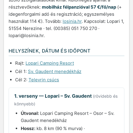
résztvevőknek:
mobilház félpanzióval 57 €/fő/nap
(+
idegenforgalmi adó és regisztráció; egyszemélyes
használat 114 €). Tovább:
losinia.hr
. Kapcsolat: Lopari 1,
51554 Nerezine · tel. (00385) 051 750 270 ·
lopari@losinia.hr.
HELYSZÍNEK, DÁTUM ÉS IDŐPONT
Rajt:
Lopari Camping Resort
Cél 1:
Sv. Gaudent menedékház
Cél 2:
Televrin csúcs
1. verseny — Lopari – Sv. Gaudent
(rövidebb és
könnyebb)
Útvonal:
Lopari Camping Resort – Osor – Sv.
Gaudent menedékház
Hossz:
kb. 8 km (90 % murva) ·