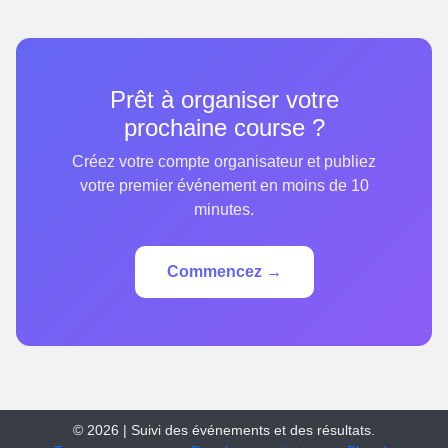
Prêt à organiser votre
prochaine course ?
Créez votre compte organisateur et publiez
votre premier événement en moins de 10
minutes.
Commencez →
© 2026 | Suivi des événements et des résultats.